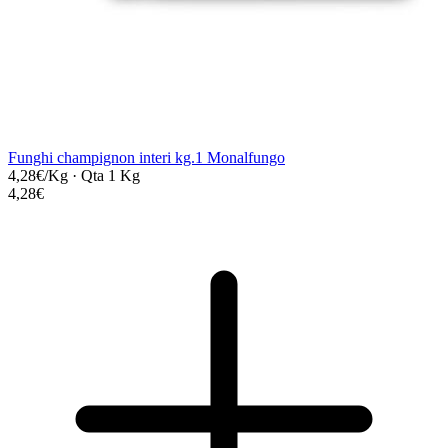
Funghi champignon interi kg.1 Monalfungo
4,28€/Kg
·
Qta 1 Kg
4,28€