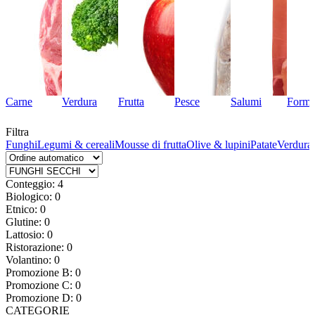
Carne
Verdura
Frutta
Pesce
Salumi
Forma
Filtra
ta
Funghi
Legumi & cereali
Mousse di frutta
Olive & lupini
Patate
Verdura 
Conteggio: 4
Biologico: 0
Etnico: 0
Glutine: 0
Lattosio: 0
Ristorazione: 0
Volantino: 0
Promozione B: 0
Promozione C: 0
Promozione D: 0
CATEGORIE