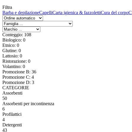
Filtra
Barba e depilazione
Capelli
Carta igienica & fazzoletti
Cura del corpo
C
Conteggio: 108
Biologico: 0
Etnico: 0
Glutine: 0
Lattosio: 0
Ristorazione: 0
Volantino: 0
Promozione B: 36
Promozione C: 4
Promozione D: 3
CATEGORIE
Assorbenti
50
Assorbenti per incontinenza
6
Profilattici
4
Detergenti
43