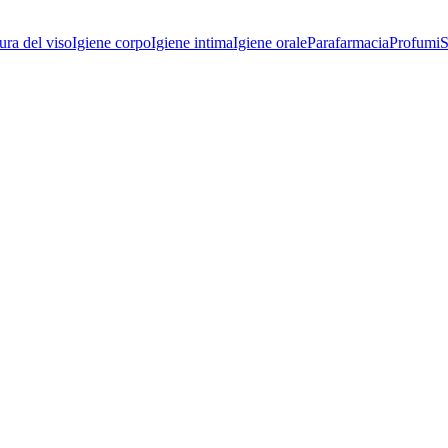
ura del viso
Igiene corpo
Igiene intima
Igiene orale
Parafarmacia
Profumi
S