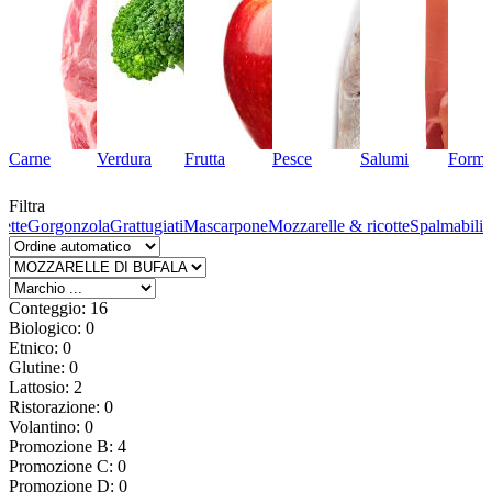
Carne
Verdura
Frutta
Pesce
Salumi
Forma
Filtra
fette
Gorgonzola
Grattugiati
Mascarpone
Mozzarelle & ricotte
Spalmabili
Conteggio: 16
Biologico: 0
Etnico: 0
Glutine: 0
Lattosio: 2
Ristorazione: 0
Volantino: 0
Promozione B: 4
Promozione C: 0
Promozione D: 0