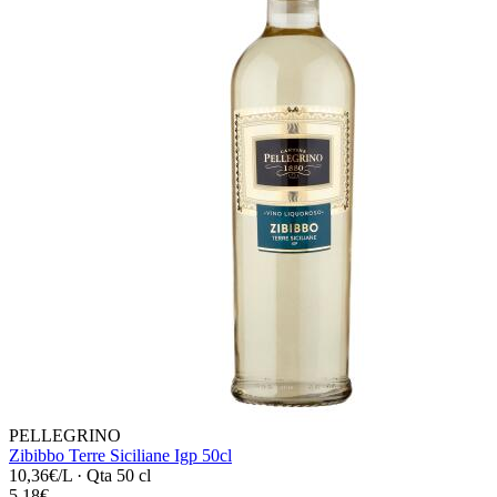
PELLEGRINO
Zibibbo Terre Siciliane Igp 50cl
10,36€/L
·
Qta 50 cl
5,18€