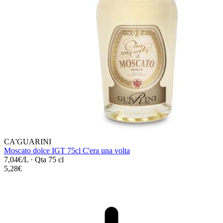
CA'GUARINI
Moscato dolce IGT 75cl C'era una volta
7,04€/L
·
Qta 75 cl
5,28€