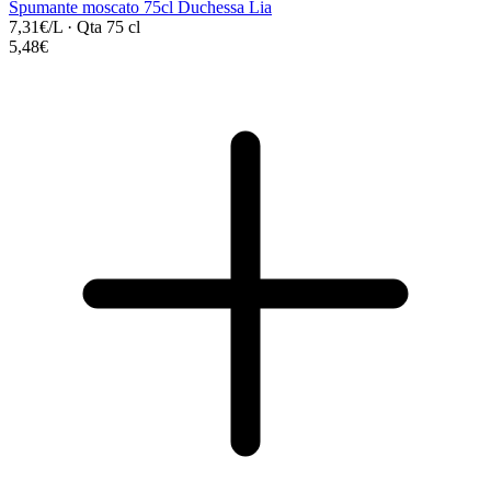
Spumante moscato 75cl Duchessa Lia
7,31€/L
·
Qta 75 cl
5,48€