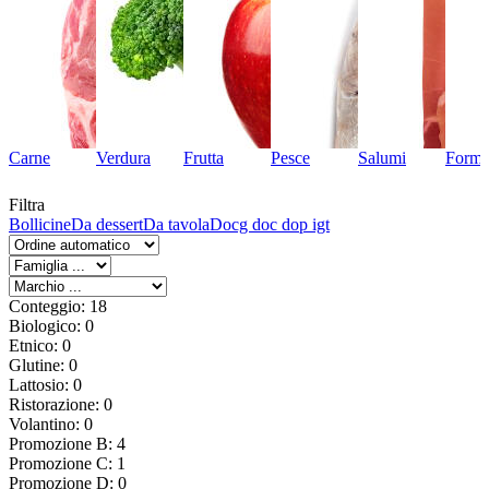
Carne
Verdura
Frutta
Pesce
Salumi
Forma
Filtra
Bollicine
Da dessert
Da tavola
Docg doc dop igt
Conteggio: 18
Biologico: 0
Etnico: 0
Glutine: 0
Lattosio: 0
Ristorazione: 0
Volantino: 0
Promozione B: 4
Promozione C: 1
Promozione D: 0