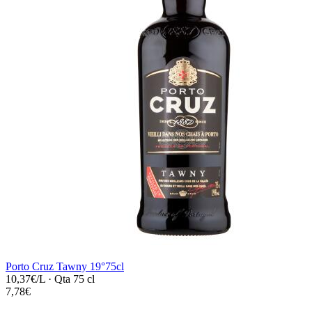
Porto Cruz Tawny 19°75cl
10,37€/L
·
Qta 75 cl
7,78€