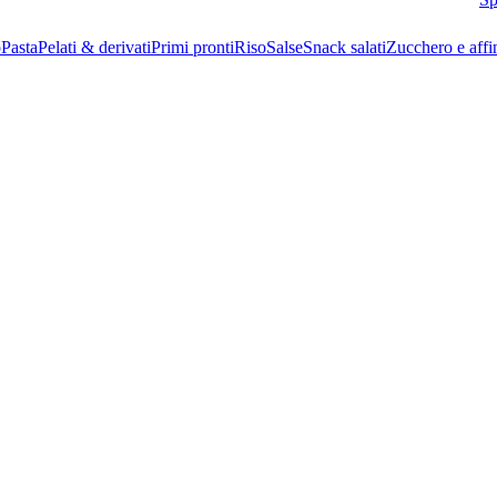
o
Pasta
Pelati & derivati
Primi pronti
Riso
Salse
Snack salati
Zucchero e affi