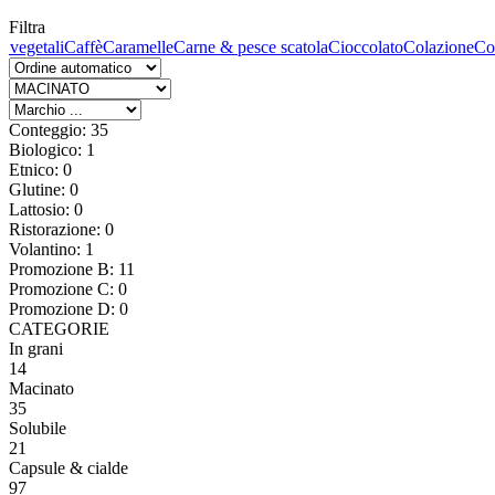
Filtra
 vegetali
Caffè
Caramelle
Carne & pesce scatola
Cioccolato
Colazione
Co
Conteggio: 35
Biologico: 1
Etnico: 0
Glutine: 0
Lattosio: 0
Ristorazione: 0
Volantino: 1
Promozione B: 11
Promozione C: 0
Promozione D: 0
CATEGORIE
In grani
14
Macinato
35
Solubile
21
Capsule & cialde
97