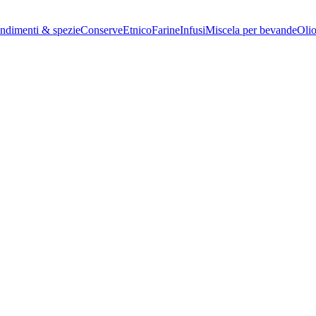
ndimenti & spezie
Conserve
Etnico
Farine
Infusi
Miscela per bevande
Oli