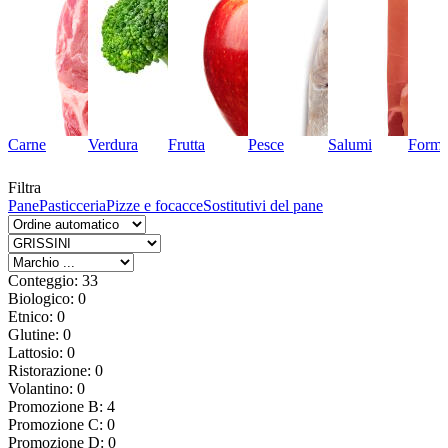
Carne
Verdura
Frutta
Pesce
Salumi
Forma
Filtra
Pane
Pasticceria
Pizze e focacce
Sostitutivi del pane
Conteggio: 33
Biologico: 0
Etnico: 0
Glutine: 0
Lattosio: 0
Ristorazione: 0
Volantino: 0
Promozione B: 4
Promozione C: 0
Promozione D: 0