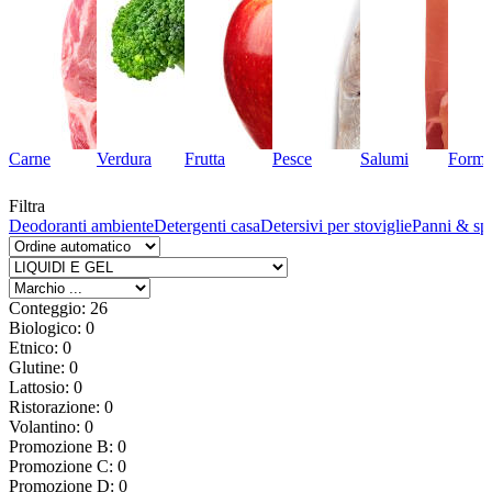
Carne
Verdura
Frutta
Pesce
Salumi
Forma
Filtra
hi
Deodoranti ambiente
Detergenti casa
Detersivi per stoviglie
Panni & sp
Conteggio: 26
Biologico: 0
Etnico: 0
Glutine: 0
Lattosio: 0
Ristorazione: 0
Volantino: 0
Promozione B: 0
Promozione C: 0
Promozione D: 0