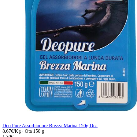
Deo Pure Assorbiodore Brezza Marina 150g Dea
8,67€/Kg
·
Qta 150 g
1,30€