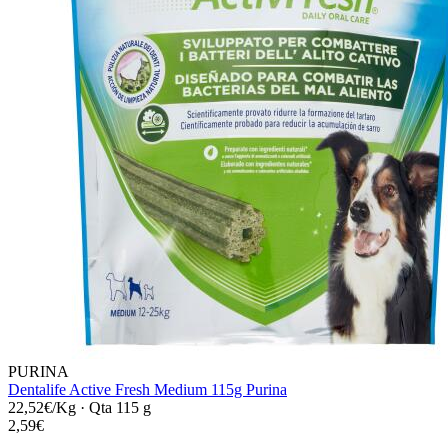
PURINA
Dentalife Active Fresh Medium 115g Purina
22,52€/Kg
·
Qta 115 g
2,59€