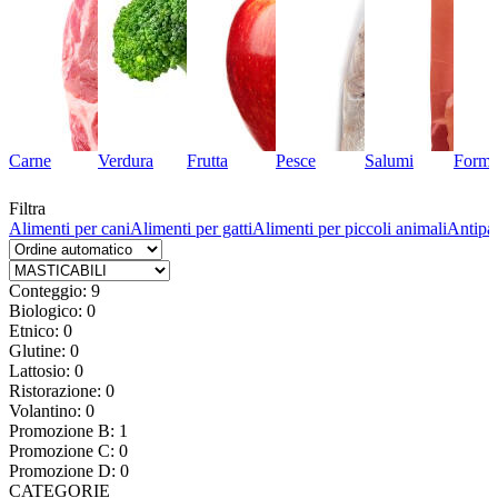
Carne
Verdura
Frutta
Pesce
Salumi
Forma
Filtra
Alimenti per cani
Alimenti per gatti
Alimenti per piccoli animali
Antipar
Conteggio: 9
Biologico: 0
Etnico: 0
Glutine: 0
Lattosio: 0
Ristorazione: 0
Volantino: 0
Promozione B: 1
Promozione C: 0
Promozione D: 0
CATEGORIE