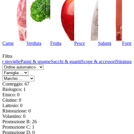
Carne
Verdura
Frutta
Pesce
Salumi
Forma
Filtra
er stoviglie
Panni & spugne
Sacchi & guanti
Scope & accessori
Stiratura
Conteggio: 67
Biologico: 1
Etnico: 0
Glutine: 0
Lattosio: 0
Ristorazione: 0
Volantino: 0
Promozione B: 26
Promozione C: 1
Promozione D: 0