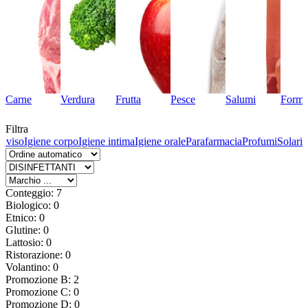
Carne
Verdura
Frutta
Pesce
Salumi
Forma
Filtra
l viso
Igiene corpo
Igiene intima
Igiene orale
Parafarmacia
Profumi
Solari
Conteggio: 7
Biologico: 0
Etnico: 0
Glutine: 0
Lattosio: 0
Ristorazione: 0
Volantino: 0
Promozione B: 2
Promozione C: 0
Promozione D: 0