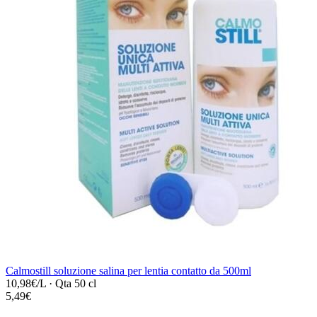
Calmostill soluzione salina per lentia contatto da 500ml
10,98€/L
·
Qta 50 cl
5,49€