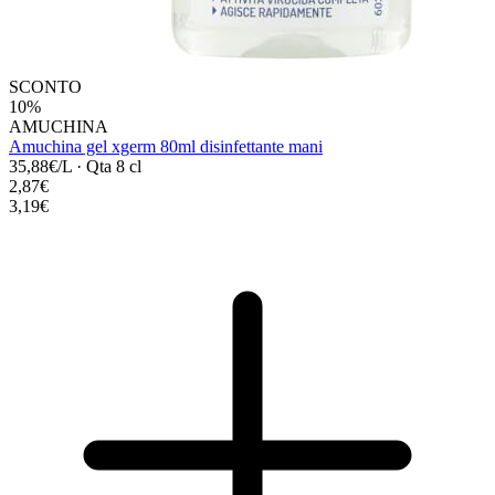
SCONTO
10%
AMUCHINA
Amuchina gel xgerm 80ml disinfettante mani
35,88€/L
·
Qta 8 cl
2,87€
3,19€