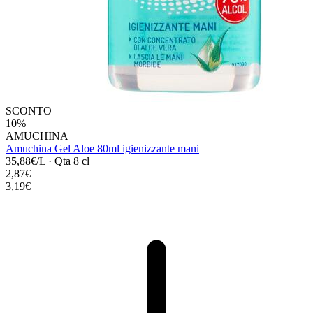
SCONTO
10%
AMUCHINA
Amuchina Gel Aloe 80ml igienizzante mani
35,88€/L
·
Qta 8 cl
2,87€
3,19€