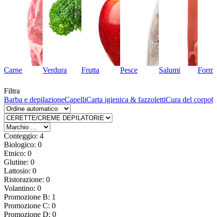
Carne
Verdura
Frutta
Pesce
Salumi
Forma
Filtra
Barba e depilazione
Capelli
Carta igienica & fazzoletti
Cura del corpo
C
Conteggio: 4
Biologico: 0
Etnico: 0
Glutine: 0
Lattosio: 0
Ristorazione: 0
Volantino: 0
Promozione B: 1
Promozione C: 0
Promozione D: 0