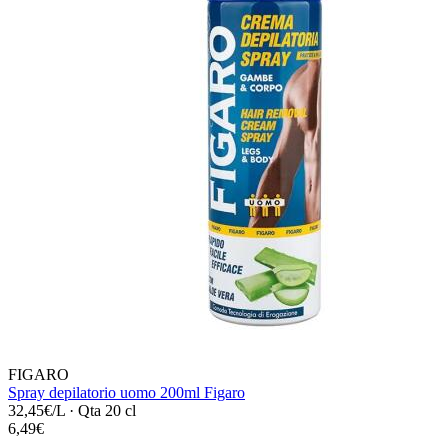
FIGARO
Spray depilatorio uomo 200ml Figaro
32,45€/L
·
Qta 20 cl
6,49€