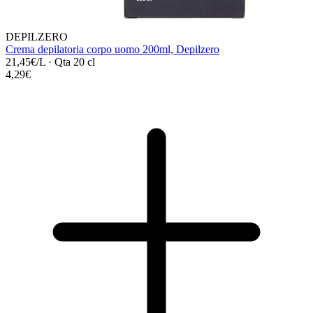
DEPILZERO
Crema depilatoria corpo uomo 200ml, Depilzero
21,45€/L
·
Qta 20 cl
4,29€