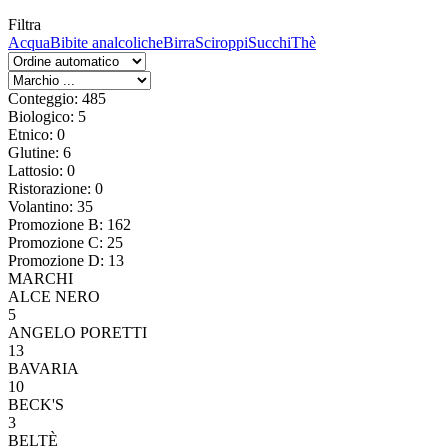
Filtra
Acqua
Bibite analcoliche
Birra
Sciroppi
Succhi
Thè
Conteggio: 485
Biologico: 5
Etnico: 0
Glutine: 6
Lattosio: 0
Ristorazione: 0
Volantino: 35
Promozione B: 162
Promozione C: 25
Promozione D: 13
MARCHI
ALCE NERO
5
ANGELO PORETTI
13
BAVARIA
10
BECK'S
3
BELTÈ