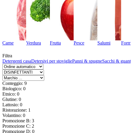
Carne
Verdura
Frutta
Pesce
Salumi
Forma
Filtra
te
Detergenti casa
Detersivi per stoviglie
Panni & spugne
Sacchi & guanti
Conteggio: 9
Biologico: 0
Etnico: 0
Glutine: 0
Lattosio: 0
Ristorazione: 1
Volantino: 0
Promozione B: 3
Promozione C: 2
Promozione D: 0