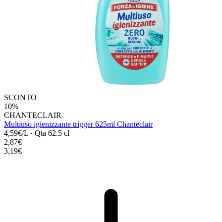
SCONTO
10%
CHANTECLAIR
Multiuso igienizzante trigger 625ml Chanteclair
4,59€/L
·
Qta 62.5 cl
2,87€
3,19€