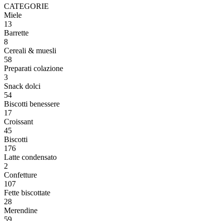
CATEGORIE
Miele
13
Barrette
8
Cereali & muesli
58
Preparati colazione
3
Snack dolci
54
Biscotti benessere
17
Croissant
45
Biscotti
176
Latte condensato
2
Confetture
107
Fette biscottate
28
Merendine
59