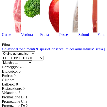
Carne
Verdura
Frutta
Pesce
Salumi
Forma
Filtra
to
Colazione
Condimenti & spezie
Conserve
Etnico
Farine
Infusi
Miscela p
Conteggio: 28
Biologico: 0
Etnico: 0
Glutine: 1
Lattosio: 0
Ristorazione: 0
Volantino: 3
Promozione B: 1
Promozione C: 3
Promozione D: 2