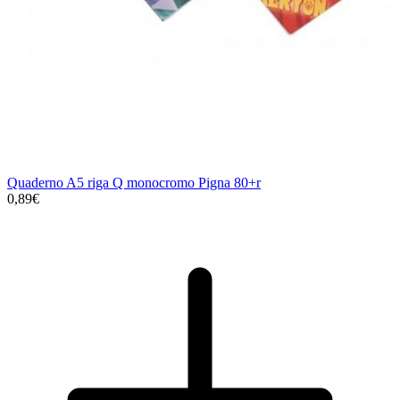
Quaderno A5 riga Q monocromo Pigna 80+r
0,89€