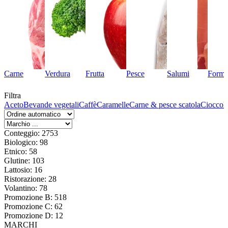
Carne
Verdura
Frutta
Pesce
Salumi
Forma
Filtra
Aceto
Bevande vegetali
Caffè
Caramelle
Carne & pesce scatola
Cioccol
Conteggio: 2753
Biologico: 98
Etnico: 58
Glutine: 103
Lattosio: 16
Ristorazione: 28
Volantino: 78
Promozione B: 518
Promozione C: 62
Promozione D: 12
MARCHI