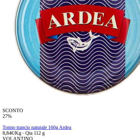
SCONTO
27%
Tonno trancio naturale 160g Ardea
8,84€/Kg
·
Qta 112 g
VOLANTINO