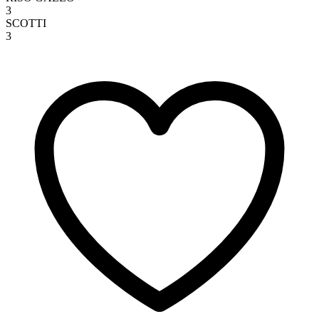
3
SCOTTI
3