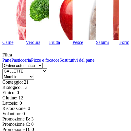
Carne
Verdura
Frutta
Pesce
Salumi
Forma
Filtra
Pane
Pasticceria
Pizze e focacce
Sostitutivi del pane
Conteggio: 21
Biologico: 13
Etnico: 0
Glutine: 12
Lattosio: 0
Ristorazione: 0
Volantino: 0
Promozione B: 3
Promozione C: 0
Promozione D: 0