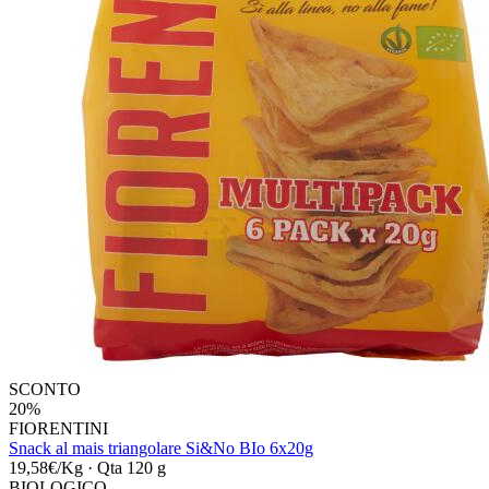
SCONTO
20%
FIORENTINI
Snack al mais triangolare Si&No BIo 6x20g
19,58€/Kg
·
Qta 120 g
BIOLOGICO