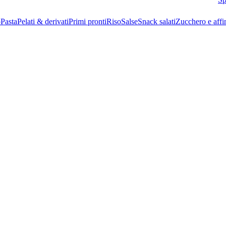
o
Pasta
Pelati & derivati
Primi pronti
Riso
Salse
Snack salati
Zucchero e affi