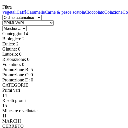
Filtra
 vegetali
Caffè
Caramelle
Carne & pesce scatola
Cioccolato
Colazione
Co
Conteggio: 14
Biologico: 2
Etnico: 2
Glutine: 0
Lattosio: 0
Ristorazione: 0
Volantino: 0
Promozione B: 5
Promozione C: 0
Promozione D: 0
CATEGORIE
Primi vari
14
Risotti pronti
15
Minestre e vellutate
11
MARCHI
CERRETO