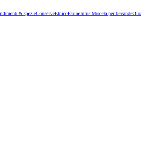
ndimenti & spezie
Conserve
Etnico
Farine
Infusi
Miscela per bevande
Oli