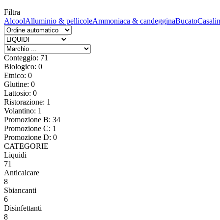
Filtra
Alcool
Alluminio & pellicole
Ammoniaca & candeggina
Bucato
Casali
Conteggio: 71
Biologico: 0
Etnico: 0
Glutine: 0
Lattosio: 0
Ristorazione: 1
Volantino: 1
Promozione B: 34
Promozione C: 1
Promozione D: 0
CATEGORIE
Liquidi
71
Anticalcare
8
Sbiancanti
6
Disinfettanti
8