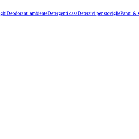
nghi
Deodoranti ambiente
Detergenti casa
Detersivi per stoviglie
Panni & 