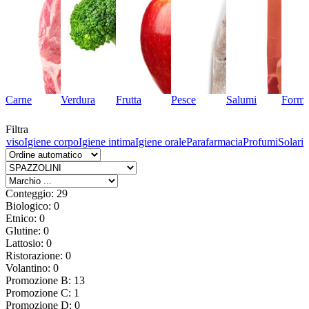
Carne
Verdura
Frutta
Pesce
Salumi
Forma
Filtra
l viso
Igiene corpo
Igiene intima
Igiene orale
Parafarmacia
Profumi
Solari
Conteggio: 29
Biologico: 0
Etnico: 0
Glutine: 0
Lattosio: 0
Ristorazione: 0
Volantino: 0
Promozione B: 13
Promozione C: 1
Promozione D: 0