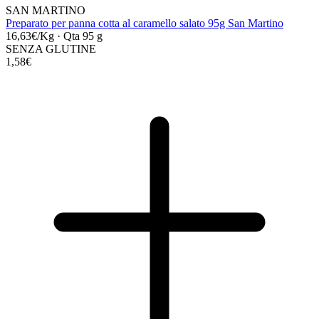
SAN MARTINO
Preparato per panna cotta al caramello salato 95g San Martino
16,63€/Kg
·
Qta 95 g
SENZA GLUTINE
1,58€