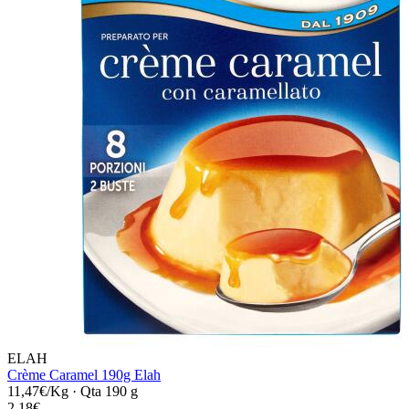
ELAH
Crème Caramel 190g Elah
11,47€/Kg
·
Qta 190 g
2,18€