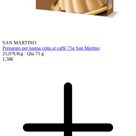
SAN MARTINO
Preparato per panna cotta al caffè 75g San Martino
21,07€/Kg
·
Qta 75 g
1,58€