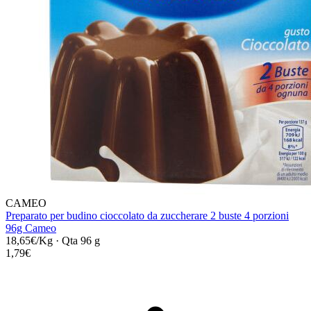
CAMEO
Preparato per budino cioccolato da zuccherare 2 buste 4 porzioni
96g Cameo
18,65€/Kg
·
Qta 96 g
1,79€