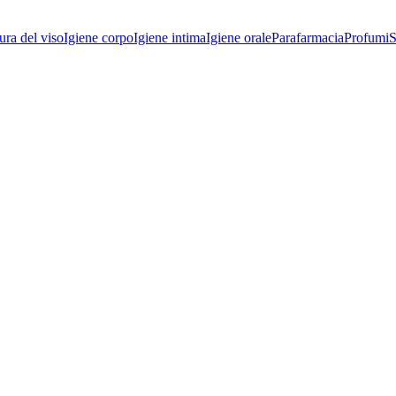
ura del viso
Igiene corpo
Igiene intima
Igiene orale
Parafarmacia
Profumi
S