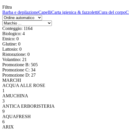
Filtra
Barba e depilazione
Capelli
Carta igienica & fazzoletti
Cura del corpo
C
Conteggio: 1164
Biologico: 4
Etnico: 0
Glutine: 0
Lattosio: 0
Ristorazione: 0
Volantino: 21
Promozione B: 505
Promozione C: 34
Promozione D: 27
MARCHI
ACQUA ALLE ROSE
1
AMUCHINA
3
ANTICA ERBORISTERIA
9
AQUAFRESH
6
ARIX