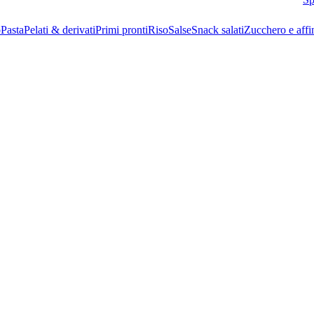
o
Pasta
Pelati & derivati
Primi pronti
Riso
Salse
Snack salati
Zucchero e affi