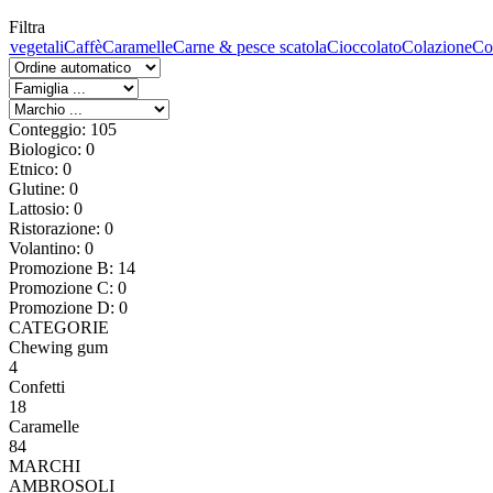
Filtra
 vegetali
Caffè
Caramelle
Carne & pesce scatola
Cioccolato
Colazione
Co
Conteggio: 105
Biologico: 0
Etnico: 0
Glutine: 0
Lattosio: 0
Ristorazione: 0
Volantino: 0
Promozione B: 14
Promozione C: 0
Promozione D: 0
CATEGORIE
Chewing gum
4
Confetti
18
Caramelle
84
MARCHI
AMBROSOLI