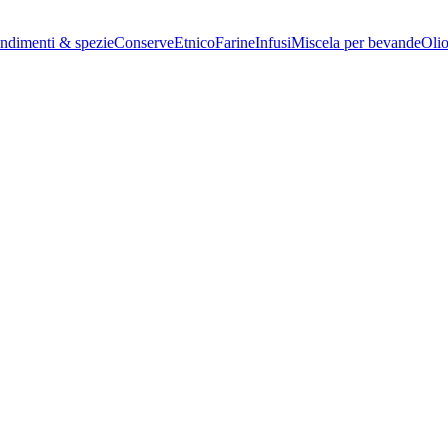
ndimenti & spezie
Conserve
Etnico
Farine
Infusi
Miscela per bevande
Oli