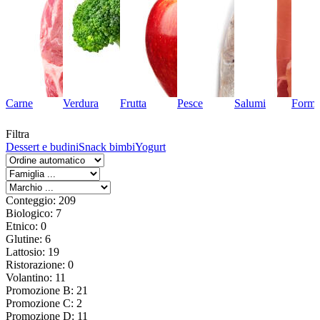
Carne
Verdura
Frutta
Pesce
Salumi
Forma
Filtra
Dessert e budini
Snack bimbi
Yogurt
Conteggio: 209
Biologico: 7
Etnico: 0
Glutine: 6
Lattosio: 19
Ristorazione: 0
Volantino: 11
Promozione B: 21
Promozione C: 2
Promozione D: 11