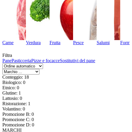
Carne
Verdura
Frutta
Pesce
Salumi
Forma
Filtra
Pane
Pasticceria
Pizze e focacce
Sostitutivi del pane
Conteggio: 18
Biologico: 0
Etnico: 0
Glutine: 1
Lattosio: 0
Ristorazione: 1
Volantino: 0
Promozione B: 0
Promozione C: 0
Promozione D: 0
MARCHI