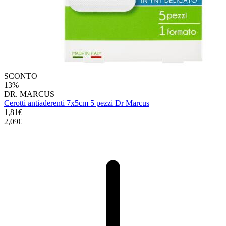
SCONTO
13%
DR. MARCUS
Cerotti antiaderenti 7x5cm 5 pezzi Dr Marcus
1,81€
2,09€