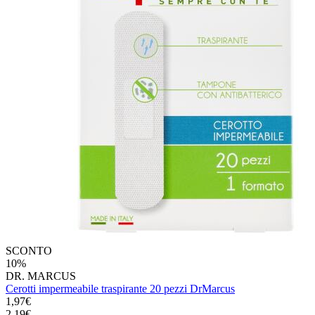
SCONTO
10%
DR. MARCUS
Cerotti impermeabile traspirante 20 pezzi DrMarcus
1,97€
2,19€