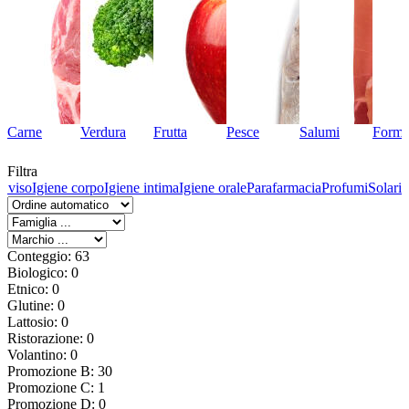
Carne
Verdura
Frutta
Pesce
Salumi
Forma
Filtra
l viso
Igiene corpo
Igiene intima
Igiene orale
Parafarmacia
Profumi
Solari
Conteggio: 63
Biologico: 0
Etnico: 0
Glutine: 0
Lattosio: 0
Ristorazione: 0
Volantino: 0
Promozione B: 30
Promozione C: 1
Promozione D: 0