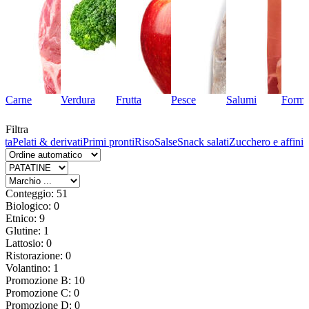
Carne
Verdura
Frutta
Pesce
Salumi
Forma
Filtra
sta
Pelati & derivati
Primi pronti
Riso
Salse
Snack salati
Zucchero e affini
Conteggio: 51
Biologico: 0
Etnico: 9
Glutine: 1
Lattosio: 0
Ristorazione: 0
Volantino: 1
Promozione B: 10
Promozione C: 0
Promozione D: 0