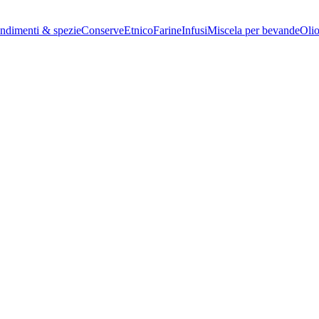
ndimenti & spezie
Conserve
Etnico
Farine
Infusi
Miscela per bevande
Oli