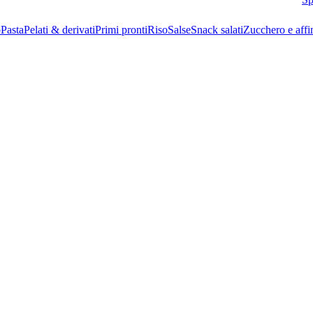
o
Pasta
Pelati & derivati
Primi pronti
Riso
Salse
Snack salati
Zucchero e affi