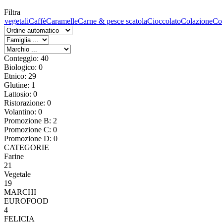
Filtra
 vegetali
Caffè
Caramelle
Carne & pesce scatola
Cioccolato
Colazione
Co
Conteggio: 40
Biologico: 0
Etnico: 29
Glutine: 1
Lattosio: 0
Ristorazione: 0
Volantino: 0
Promozione B: 2
Promozione C: 0
Promozione D: 0
CATEGORIE
Farine
21
Vegetale
19
MARCHI
EUROFOOD
4
FELICIA