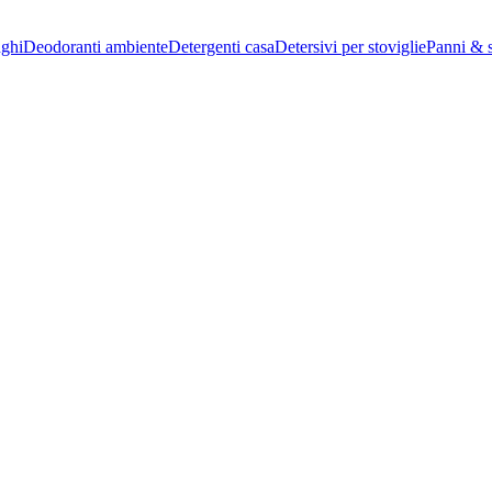
nghi
Deodoranti ambiente
Detergenti casa
Detersivi per stoviglie
Panni & 