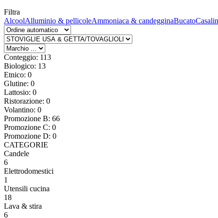
Filtra
Alcool
Alluminio & pellicole
Ammoniaca & candeggina
Bucato
Casali
Conteggio: 113
Biologico: 13
Etnico: 0
Glutine: 0
Lattosio: 0
Ristorazione: 0
Volantino: 0
Promozione B: 66
Promozione C: 0
Promozione D: 0
CATEGORIE
Candele
6
Elettrodomestici
1
Utensili cucina
18
Lava & stira
6