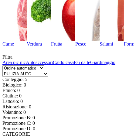
Carne
Verdura
Frutta
Pesce
Salumi
Forma
Filtra
Area pic nic
Autoaccessori
Caldo casa
Fai da te
Giardinaggio
Conteggio: 5
Biologico: 0
Etnico: 0
Glutine: 0
Lattosio: 0
Ristorazione: 0
Volantino: 0
Promozione B: 0
Promozione C: 0
Promozione D: 0
CATEGORIE