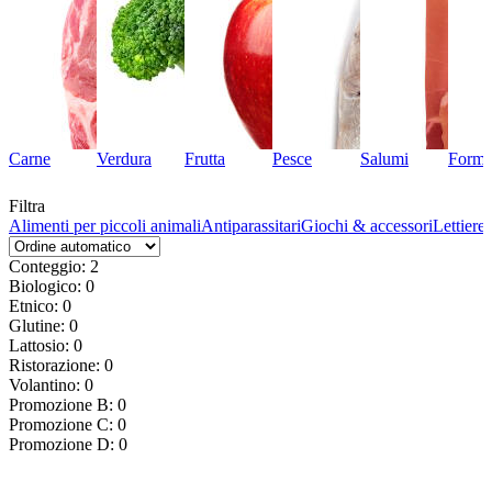
Carne
Verdura
Frutta
Pesce
Salumi
Forma
Filtra
ti
Alimenti per piccoli animali
Antiparassitari
Giochi & accessori
Lettiere
Conteggio: 2
Biologico: 0
Etnico: 0
Glutine: 0
Lattosio: 0
Ristorazione: 0
Volantino: 0
Promozione B: 0
Promozione C: 0
Promozione D: 0