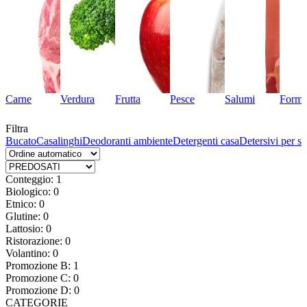
Carne
Verdura
Frutta
Pesce
Salumi
Forma
Filtra
na
Bucato
Casalinghi
Deodoranti ambiente
Detergenti casa
Detersivi per st
Conteggio: 1
Biologico: 0
Etnico: 0
Glutine: 0
Lattosio: 0
Ristorazione: 0
Volantino: 0
Promozione B: 1
Promozione C: 0
Promozione D: 0
CATEGORIE