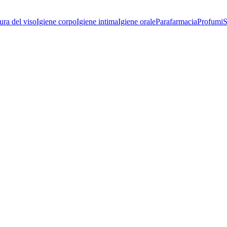
ura del viso
Igiene corpo
Igiene intima
Igiene orale
Parafarmacia
Profumi
S