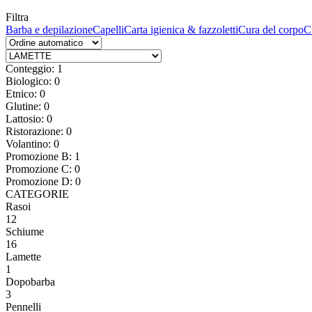
Filtra
Barba e depilazione
Capelli
Carta igienica & fazzoletti
Cura del corpo
C
Conteggio: 1
Biologico: 0
Etnico: 0
Glutine: 0
Lattosio: 0
Ristorazione: 0
Volantino: 0
Promozione B: 1
Promozione C: 0
Promozione D: 0
CATEGORIE
Rasoi
12
Schiume
16
Lamette
1
Dopobarba
3
Pennelli