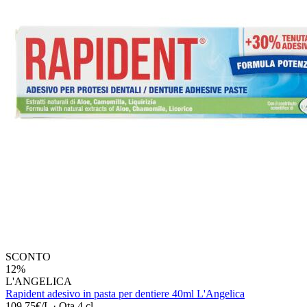
SCONTO
12%
L'ANGELICA
Rapident adesivo in pasta per dentiere 40ml L'Angelica
109,75€/L
·
Qta 4 cl