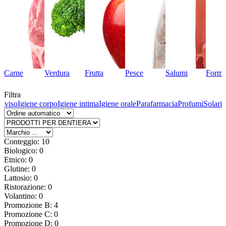
Carne
Verdura
Frutta
Pesce
Salumi
Forma
Filtra
l viso
Igiene corpo
Igiene intima
Igiene orale
Parafarmacia
Profumi
Solari
Conteggio: 10
Biologico: 0
Etnico: 0
Glutine: 0
Lattosio: 0
Ristorazione: 0
Volantino: 0
Promozione B: 4
Promozione C: 0
Promozione D: 0