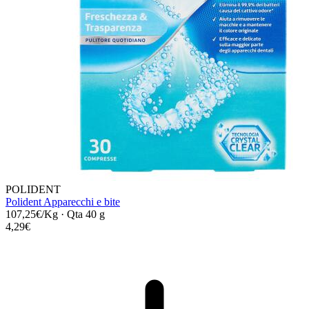
POLIDENT
Polident Apparecchi e bite
107,25€/Kg
·
Qta 40 g
4,29€