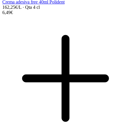
Crema adesiva free 40ml Polident
162,25€/L
·
Qta 4 cl
6,49€