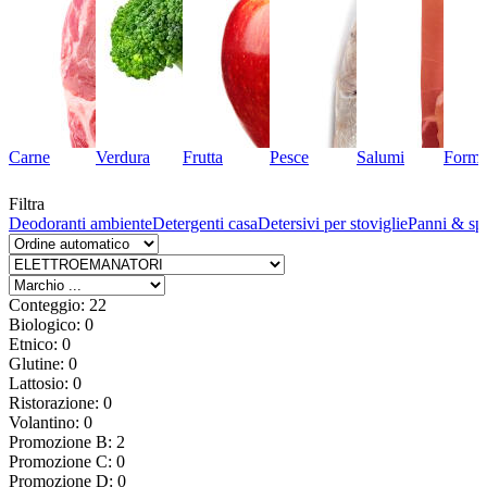
Carne
Verdura
Frutta
Pesce
Salumi
Forma
Filtra
hi
Deodoranti ambiente
Detergenti casa
Detersivi per stoviglie
Panni & sp
Conteggio: 22
Biologico: 0
Etnico: 0
Glutine: 0
Lattosio: 0
Ristorazione: 0
Volantino: 0
Promozione B: 2
Promozione C: 0
Promozione D: 0