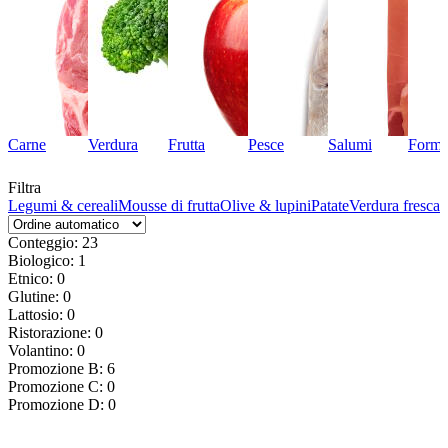
Carne
Verdura
Frutta
Pesce
Salumi
Forma
Filtra
hi
Legumi & cereali
Mousse di frutta
Olive & lupini
Patate
Verdura fresca
Conteggio: 23
Biologico: 1
Etnico: 0
Glutine: 0
Lattosio: 0
Ristorazione: 0
Volantino: 0
Promozione B: 6
Promozione C: 0
Promozione D: 0