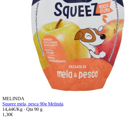
MELINDA
Squeez mela, pesca 90g Melinda
14,44€/Kg
·
Qta 90 g
1,30€