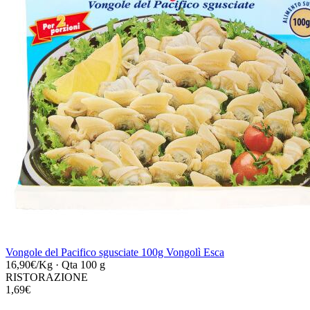
Vongole del Pacifico sgusciate 100g Vongolì Esca
16,90€/Kg
·
Qta 100 g
RISTORAZIONE
1,69€