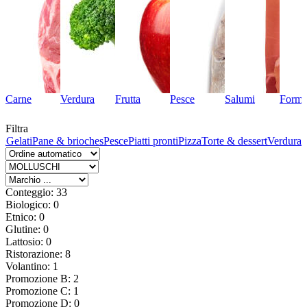
Carne
Verdura
Frutta
Pesce
Salumi
Forma
Filtra
ta
Gelati
Pane & brioches
Pesce
Piatti pronti
Pizza
Torte & dessert
Verdura
Conteggio: 33
Biologico: 0
Etnico: 0
Glutine: 0
Lattosio: 0
Ristorazione: 8
Volantino: 1
Promozione B: 2
Promozione C: 1
Promozione D: 0