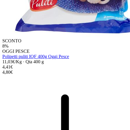
SCONTO
8%
OGGI PESCE
Polipetti puliti IQF 400g Oggi Pesce
11,03€/Kg
·
Qta 400 g
4,41€
4,80€