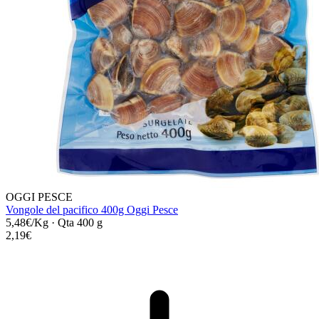
OGGI PESCE
Vongole del pacifico 400g Oggi Pesce
5,48€/Kg
·
Qta 400 g
2,19€