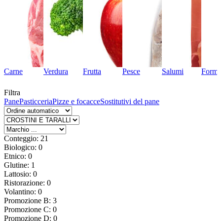
Carne
Verdura
Frutta
Pesce
Salumi
Forma
Filtra
Pane
Pasticceria
Pizze e focacce
Sostitutivi del pane
Conteggio: 21
Biologico: 0
Etnico: 0
Glutine: 1
Lattosio: 0
Ristorazione: 0
Volantino: 0
Promozione B: 3
Promozione C: 0
Promozione D: 0