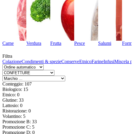
Carne
Verdura
Frutta
Pesce
Salumi
Forma
Filtra
to
Colazione
Condimenti & spezie
Conserve
Etnico
Farine
Infusi
Miscela p
Conteggio: 107
Biologico: 15
Etnico: 0
Glutine: 33
Lattosio: 0
Ristorazione: 0
Volantino: 5
Promozione B: 33
Promozione C: 5
Promozione D: 0