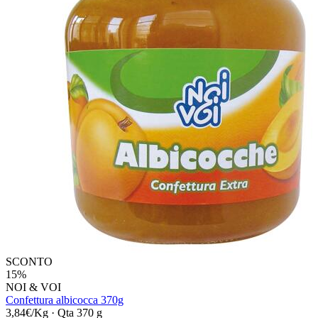
SCONTO
15%
NOI & VOI
Confettura albicocca 370g
3,84€/Kg
·
Qta 370 g