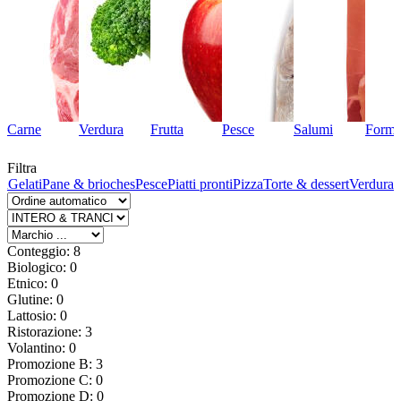
Carne
Verdura
Frutta
Pesce
Salumi
Forma
Filtra
ta
Gelati
Pane & brioches
Pesce
Piatti pronti
Pizza
Torte & dessert
Verdura
Conteggio: 8
Biologico: 0
Etnico: 0
Glutine: 0
Lattosio: 0
Ristorazione: 3
Volantino: 0
Promozione B: 3
Promozione C: 0
Promozione D: 0