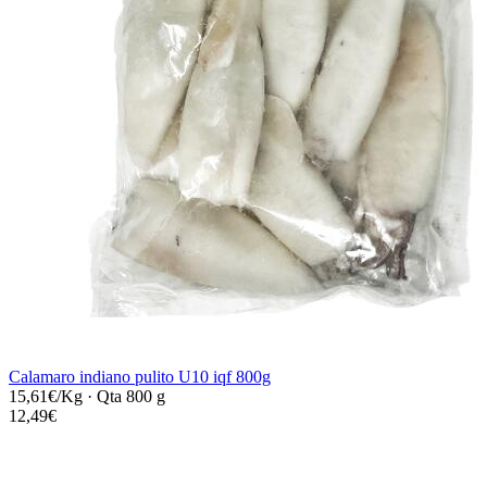
Calamaro indiano pulito U10 iqf 800g
15,61€/Kg
·
Qta 800 g
12,49€