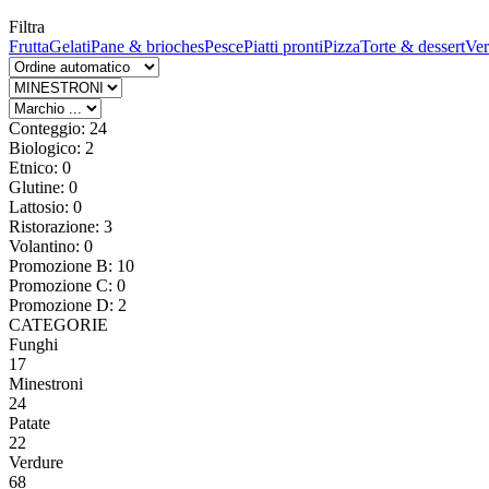
Filtra
Frutta
Gelati
Pane & brioches
Pesce
Piatti pronti
Pizza
Torte & dessert
Ver
Conteggio: 24
Biologico: 2
Etnico: 0
Glutine: 0
Lattosio: 0
Ristorazione: 3
Volantino: 0
Promozione B: 10
Promozione C: 0
Promozione D: 2
CATEGORIE
Funghi
17
Minestroni
24
Patate
22
Verdure
68