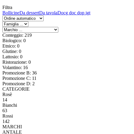
Filtra
Bollicine
Da dessert
Da tavola
Docg doc dop igt
Conteggio: 219
Biologico: 0
Etnico: 0
Glutine: 0
Lattosio: 0
Ristorazione: 0
Volantino: 16
Promozione B: 36
Promozione C: 11
Promozione D: 2
CATEGORIE
Rosè
14
Bianchi
63
Rossi
142
MARCHI
ANTALE