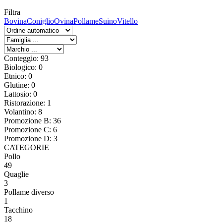
Filtra
Bovina
Coniglio
Ovina
Pollame
Suino
Vitello
Conteggio: 93
Biologico: 0
Etnico: 0
Glutine: 0
Lattosio: 0
Ristorazione: 1
Volantino: 8
Promozione B: 36
Promozione C: 6
Promozione D: 3
CATEGORIE
Pollo
49
Quaglie
3
Pollame diverso
1
Tacchino
18