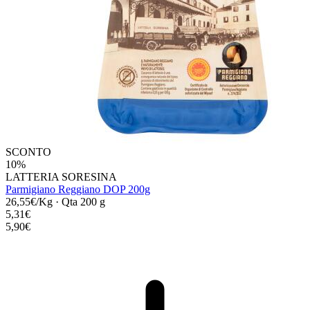
SCONTO
10%
LATTERIA SORESINA
Parmigiano Reggiano DOP 200g
26,55€/Kg
·
Qta 200 g
5,31€
5,90€