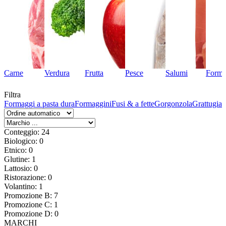
Carne
Verdura
Frutta
Pesce
Salumi
Forma
Filtra
l
Formaggi a pasta dura
Formaggini
Fusi & a fette
Gorgonzola
Grattugiati
Conteggio: 24
Biologico: 0
Etnico: 0
Glutine: 1
Lattosio: 0
Ristorazione: 0
Volantino: 1
Promozione B: 7
Promozione C: 1
Promozione D: 0
MARCHI