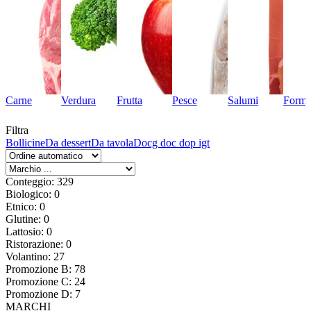
Carne
Verdura
Frutta
Pesce
Salumi
Forma
Filtra
Bollicine
Da dessert
Da tavola
Docg doc dop igt
Conteggio: 329
Biologico: 0
Etnico: 0
Glutine: 0
Lattosio: 0
Ristorazione: 0
Volantino: 27
Promozione B: 78
Promozione C: 24
Promozione D: 7
MARCHI