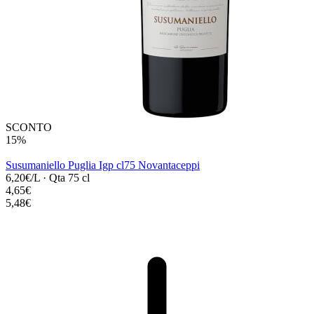
SCONTO
15%
Susumaniello Puglia Igp cl75 Novantaceppi
6,20€/L
·
Qta 75 cl
4,65€
5,48€