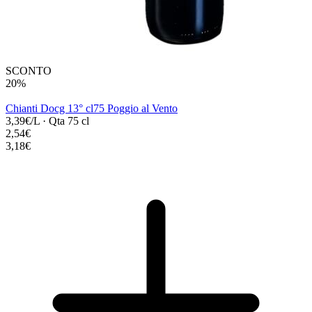
SCONTO
20%
Chianti Docg 13° cl75 Poggio al Vento
3,39€/L
·
Qta 75 cl
2,54€
3,18€