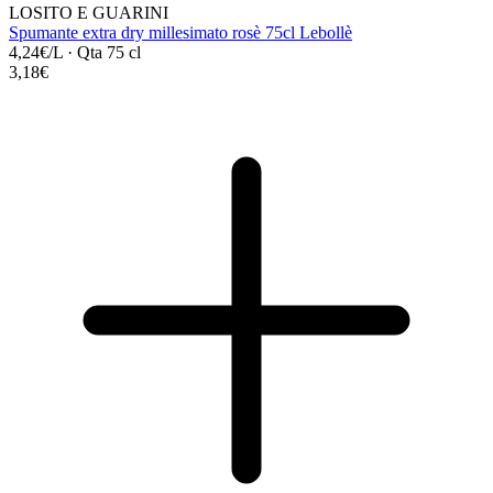
LOSITO E GUARINI
Spumante extra dry millesimato rosè 75cl Lebollè
4,24€/L
·
Qta 75 cl
3,18€