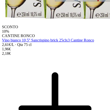
SCONTO
10%
CANTINE RONCO
Vino bianco 10,5° Sancrispino brick 25clx3 Cantine Ronco
2,61€/L
·
Qta 75 cl
1,96€
2,18€