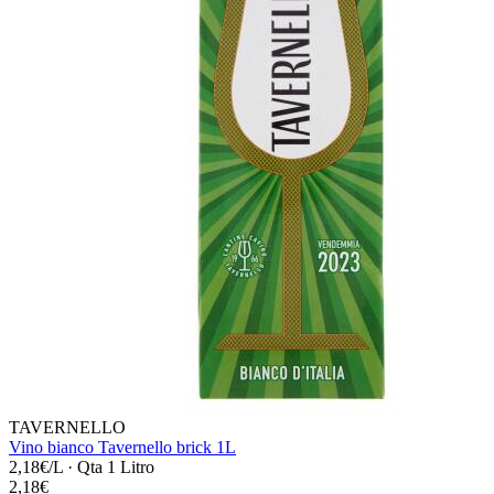
TAVERNELLO
Vino bianco Tavernello brick 1L
2,18€/L
·
Qta 1 Litro
2,18€