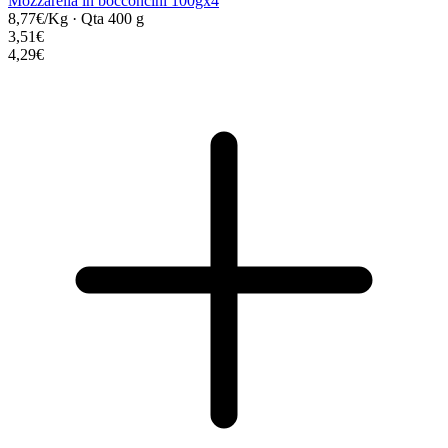
Mozzarella in bocconcini 100gx4
8,77€/Kg
·
Qta 400 g
3,51€
4,29€