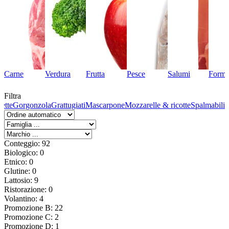
Carne
Verdura
Frutta
Pesce
Salumi
Forma
Filtra
fette
Gorgonzola
Grattugiati
Mascarpone
Mozzarelle & ricotte
Spalmabili
Conteggio: 92
Biologico: 0
Etnico: 0
Glutine: 0
Lattosio: 9
Ristorazione: 0
Volantino: 4
Promozione B: 22
Promozione C: 2
Promozione D: 1