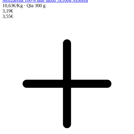
Mozzarella 100% latte sardo 3x100g Arborea
10,63€/Kg
·
Qta 300 g
3,19€
3,55€