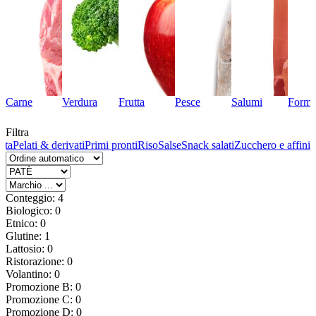
Carne
Verdura
Frutta
Pesce
Salumi
Forma
Filtra
sta
Pelati & derivati
Primi pronti
Riso
Salse
Snack salati
Zucchero e affini
Conteggio: 4
Biologico: 0
Etnico: 0
Glutine: 1
Lattosio: 0
Ristorazione: 0
Volantino: 0
Promozione B: 0
Promozione C: 0
Promozione D: 0