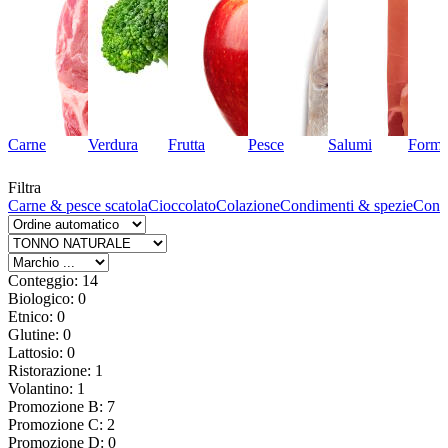
Carne
Verdura
Frutta
Pesce
Salumi
Forma
Filtra
le
Carne & pesce scatola
Cioccolato
Colazione
Condimenti & spezie
Cons
Conteggio: 14
Biologico: 0
Etnico: 0
Glutine: 0
Lattosio: 0
Ristorazione: 1
Volantino: 1
Promozione B: 7
Promozione C: 2
Promozione D: 0