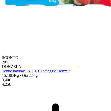
SCONTO
20%
DONZELA
Tonno naturale 3x80g + 1omaggio Donzela
15,18€/Kg
·
Qta 224 g
3,40€
4,25€