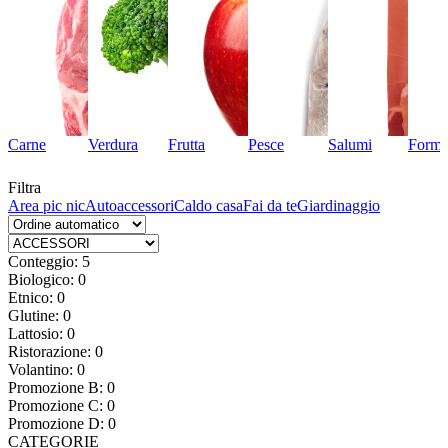
Carne
Verdura
Frutta
Pesce
Salumi
Forma
Filtra
Area pic nic
Autoaccessori
Caldo casa
Fai da te
Giardinaggio
Conteggio: 5
Biologico: 0
Etnico: 0
Glutine: 0
Lattosio: 0
Ristorazione: 0
Volantino: 0
Promozione B: 0
Promozione C: 0
Promozione D: 0
CATEGORIE