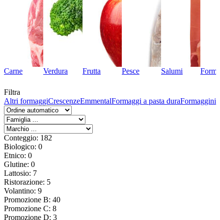
Carne
Verdura
Frutta
Pesce
Salumi
Forma
Filtra
Altri formaggi
Crescenze
Emmental
Formaggi a pasta dura
Formaggini
F
Conteggio: 182
Biologico: 0
Etnico: 0
Glutine: 0
Lattosio: 7
Ristorazione: 5
Volantino: 9
Promozione B: 40
Promozione C: 8
Promozione D: 3