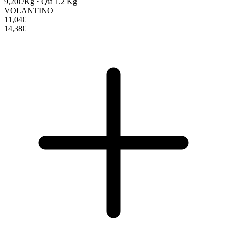
9,20€/Kg
·
Qta 1.2 Kg
VOLANTINO
11,04€
14,38€