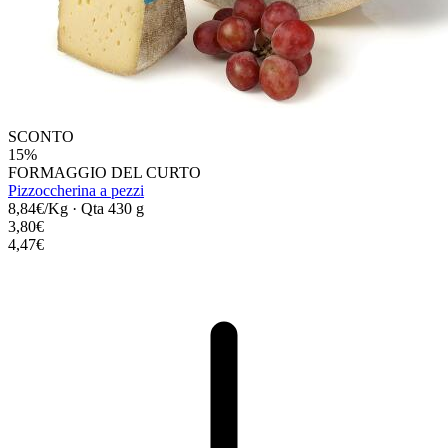
SCONTO
15%
FORMAGGIO DEL CURTO
Pizzoccherina a pezzi
8,84€/Kg
·
Qta 430 g
3,80€
4,47€